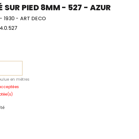
É SUR PIED 8MM - 527 - AZUR
- 1930 - ART DECO
4.0.527
oulue en mètres
acceptées
ptée(s)
ité