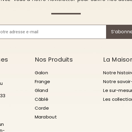
S’abonn
ses
Nos Produits
La Maiso
Galon
Notre histoir
Frange
Notre savoir
au
Gland
Le sur-mesu
 33
Câblé
Les collecti
Corde
Marabout
un
n-