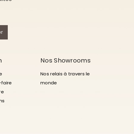
er
n
Nos Showrooms
e
Nos relais à travers le
-faire
monde
re
ons