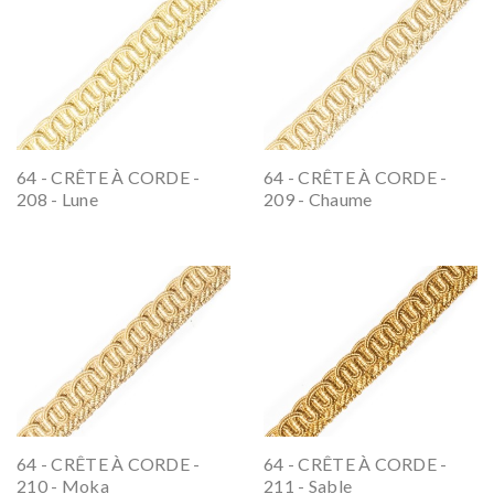
64 - CRÊTE À CORDE -
64 - CRÊTE À CORDE -
208 - Lune
209 - Chaume
64 - CRÊTE À CORDE -
64 - CRÊTE À CORDE -
210 - Moka
211 - Sable