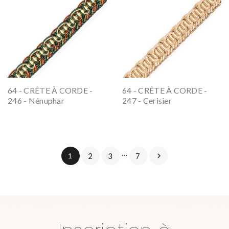
64 - CRÊTE À CORDE -
64 - CRÊTE À CORDE -
246 - Nénuphar
247 - Cerisier
…
1
2
3
7
