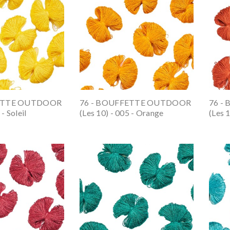
FETTE OUTDOOR
76 - BOUFFETTE OUTDOOR
76 -
- Soleil
(les 10) - 005 - Orange
(les 1