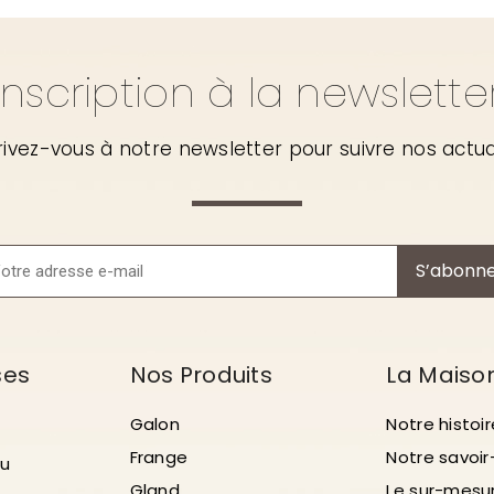
Inscription à la newslette
rivez-vous à notre newsletter pour suivre nos actua
S’abonn
ses
Nos Produits
La Maiso
Galon
Notre histoir
Frange
Notre savoir
au
Gland
Le sur-mesu