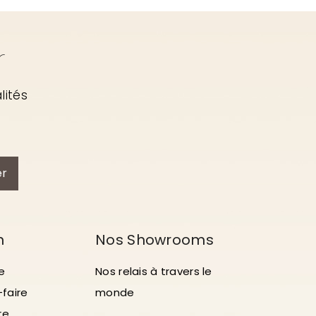
r
lités
er
n
Nos Showrooms
e
Nos relais à travers le
-faire
monde
re