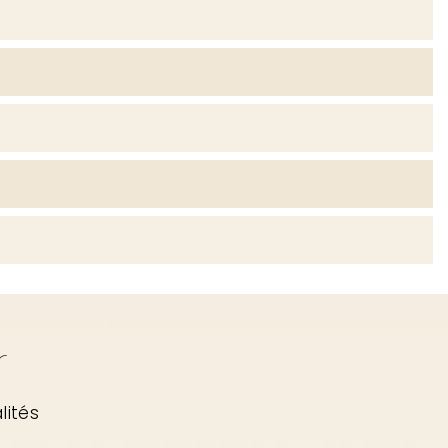
r
lités