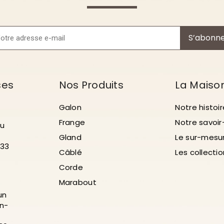
S’abonn
ses
Nos Produits
La Maiso
Galon
Notre histoir
Frange
Notre savoir
au
Gland
Le sur-mesu
 33
Câblé
Les collecti
Corde
Marabout
un
n-