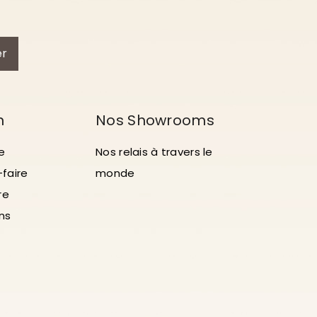
er
n
Nos Showrooms
e
Nos relais à travers le
-faire
monde
re
ons