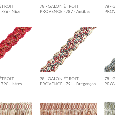
 ÉTROIT
78 - GALON ÉTROIT
78 -
786 - Nice
PROVENCE - 787 - Antibes
PROV
 ÉTROIT
78 - GALON ÉTROIT
78 -
90 - Istres
PROVENCE - 791 - Brégançon
PROV