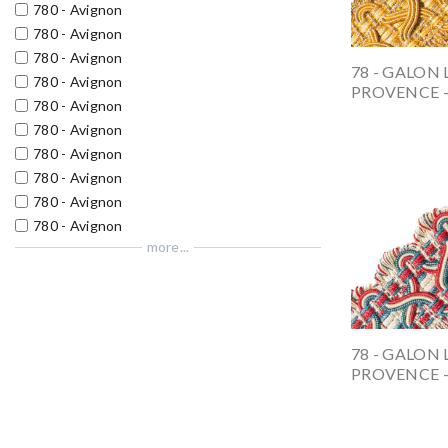
780 - Avignon
780 - Avignon
780 - Avignon
78 - GALON
780 - Avignon
PROVENCE - 
780 - Avignon
780 - Avignon
780 - Avignon
780 - Avignon
780 - Avignon
780 - Avignon
more...
78 - GALON
PROVENCE - 