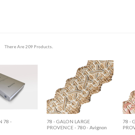
There Are 209 Products.
 78 -
78 - GALON LARGE
78 -
PROVENCE - 780 - Avignon
PROV