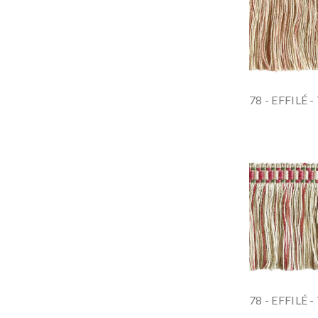
78 - EFFILÉ 
78 - EFFILÉ -