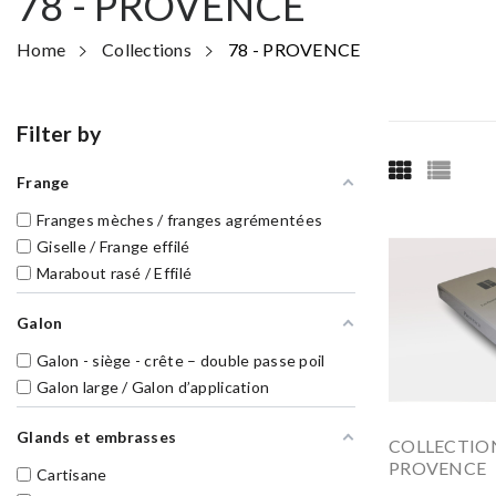
78 - PROVENCE
Home
Collections
78 - PROVENCE
Filter by
Frange
Franges mèches / franges agrémentées
Giselle / Frange effilé
Marabout rasé / Effilé
Galon
Galon - siège - crête – double passe poil
Galon large / Galon d’application
Glands et embrasses
COLLECTION
PROVENCE
Cartisane