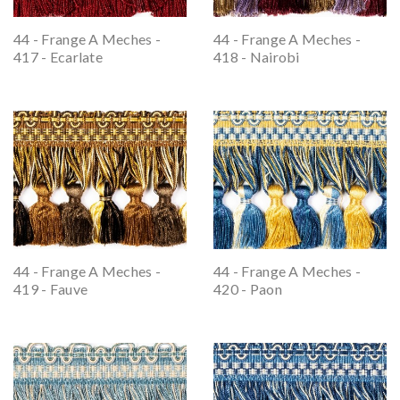
44 - Frange A Meches -
44 - Frange A Meches -
417 - Ecarlate
418 - Nairobi
44 - Frange A Meches -
44 - Frange A Meches -
419 - Fauve
420 - Paon